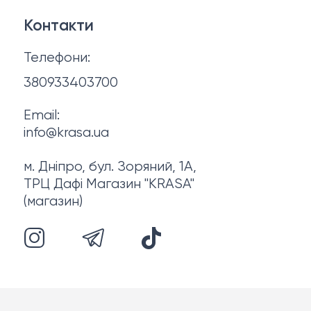
Для мами і малюка
Контакти
Політика конфіденційності
Фінальний розпродаж
Телефони:
Про нас
380933403700
Email:
info@krasa.ua
м. Дніпро, бул. Зоряний, 1А,
ТРЦ Дафі Магазин "KRASA"
(магазин)