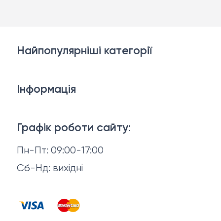
Найпопулярніші категорії
Косметика для обличчя
Інформація
Тіло і ванна
Доставка й оплата
Макіяж
Графік роботи сайту:
Повернення й обмін
Пн-Пт: 09:00-17:00
Волосся
Відгуки
Сб-Нд: вихідні
Чоловіча косметика
Контакти
Косметика для манікюру та педикюру
Договір оферти