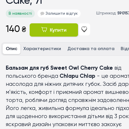
Cake, 7г
Штрихкод:
59015
В наявності
Залишити відгук
140
₴
Купити
Опис
Характеристики
Доставка та оплата
Від
Бальзам для губ Sweet Owl Cherry Cake
від
польського бренда
Chlapu Chlap
- це арома
насолода для ніжних дитячих губок. Засіб дар
м’якість, комфорт і приємний аромат вишнево
торта, роблячи догляд справжнім задоволенн
Його легка, живильна формула ідеально підх
для щоденного використання дітьми від 3 рокі
яскравий дизайн упаковки миттєво закохує