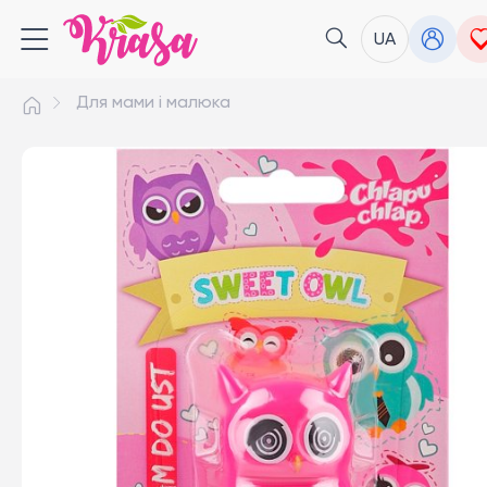
UA
Для мами і малюка