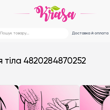
Доставка й оплата
я тіла 4820284870252