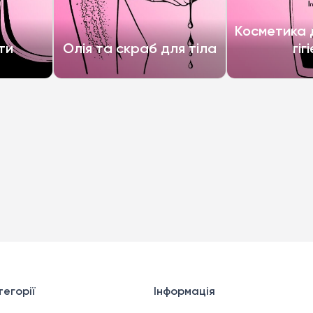
Косметика д
ти
Олія та скраб для тіла
гіг
егорії
Інформація