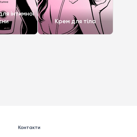
ля інтимної
ієни
Крем для тіла
Контакти