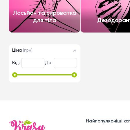
Лосьйон та сироватка
для тіла
Дезодоран
Ціна
(грн)
Від:
До:
Найпопулярніші кат