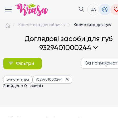
UA
Косметика для обличчя
Косметика для губ
Доглядові засоби для губ
9329401000244
За популярніс
Фільтри
За популярністю
очистити всі
9329401000244
Від дешевих до дороги
Знайдено 0 товарів
Від дорогих до дешев