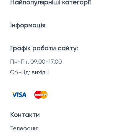
Найпопулярніші категорії
Косметика для обличчя
Інформація
Тіло і ванна
Доставка й оплата
Макіяж
Графік роботи сайту:
Повернення й обмін
Пн-Пт: 09:00-17:00
Волосся
Відгуки
Сб-Нд: вихідні
Чоловіча косметика
Контакти
Косметика для манікюру та педикюру
Договір оферти
Для мами і малюка
Контакти
Політика конфіденційності
Фінальний розпродаж
Телефони:
Про нас