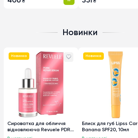
406
351
₴
₴
Новинки
Новинка
Новинка
Cироватка для обличчя
Блиск для губ Lipss Ca
відновлююча Revuele PDRN
Banana SPF20, 10мл
Repair Serum, 30мл