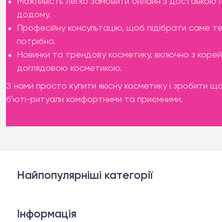
Можливість легко замовити онлайн з доставкою 
додому.
Професійну консультацію, щоб підібрати саме те
потрібно.
Новинки та трендову косметику, включно з коре
доглядовою косметикою.
З нами просто купити якісну косметику і зробити щ
б’юті-ритуали комфортними та приємними.
Найпопулярніші категорії
Косметика для обличчя
Інформація