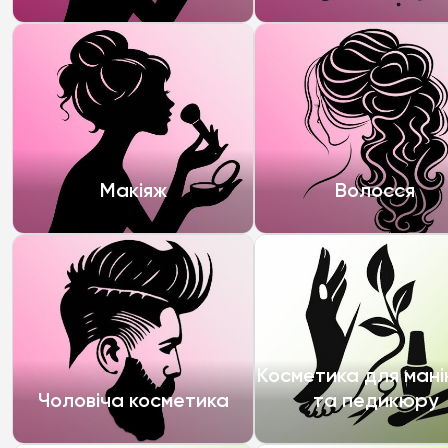
Макіяж
Волосся
Косметика для ман
Чоловіча косметика
та педикюру