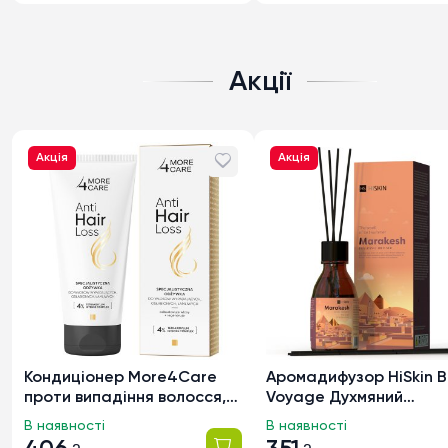
Акції
Акція
Акція
Кондиціонер More4Care
Аромадифузор HiSkin 
проти випадіння волосся,
Voyage Духмяний
200мл
Marakesh, 80мл
В наявності
В наявності