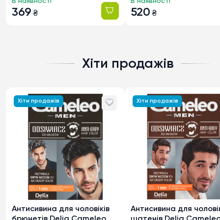
В наявності
В наявності
369
520
₴
₴
Хіти продажів
Хіти продажів
Хіти продажів
Антисивина для чоловіків
Антисивина для чолові
брюнетів Delia Cameleo
шатенів Delia Camele