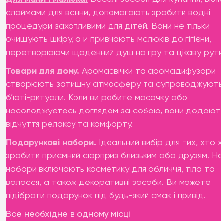
слаймами для ванни, допомагають зробити водні
процедури захопливими для дітей. Вони не тільки
очищують шкіру, а й привчають малюків до гігієни,
перетворюючи щоденний душ на гру та цікаву рути
Товари для дому.
Аромасвічки та аромадифузори
створюють затишну атмосферу та супроводжують
б’юті-ритуали. Коли ви робите масочку або
насолоджуєтесь доглядом за собою, вони додают
відчуття релаксу та комфорту.
Подарункові набори.
Ідеальний вибір для тих, хто 
зробити приємний сюрприз близьким або друзям. Н
набори включають косметику для обличчя, тіла та
волосся, а також декоративні засоби. Ви можете
підібрати подарунок під будь-який смак і привід.
Все необхідне в одному місці