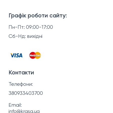
Тіло і ванна
Доставка й оплата
Макіяж
Графік роботи сайту:
Повернення й обмін
Пн-Пт: 09:00-17:00
Волосся
Відгуки
Сб-Нд: вихідні
Чоловіча косметика
Контакти
Косметика для манікюру та педикюру
Договір оферти
Для мами і малюка
Контакти
Політика конфіденційності
Фінальний розпродаж
Телефони:
Про нас
380933403700
Email:
info@krasa.ua