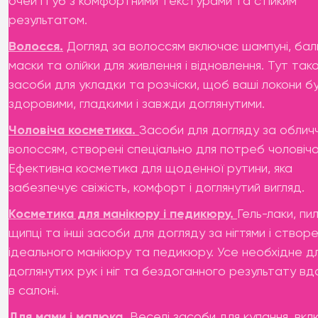
очей і губ з комфортними текстурами та стійким
результатом.
Волосся.
Догляд за волоссям включає шампуні, бал
маски та олійки для живлення і відновлення. Тут так
засоби для укладки та розчіски, щоб ваші локони б
здоровими, гладкими і завжди доглянутими.
Чоловіча косметика.
Засоби для догляду за облич
волоссям, створені спеціально для потреб чоловічої
Ефективна косметика для щоденної рутини, яка
забезпечує свіжість, комфорт і доглянутий вигляд.
Косметика для манікюру і педикюру.
Гель-лаки, пи
щипці та інші засоби для догляду за нігтями і створ
ідеального манікюру та педикюру. Усе необхідне д
доглянутих рук і ніг та бездоганного результату вд
в салоні.
Для мами і малюка.
Веселі засоби для купання, вклю