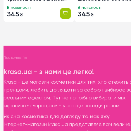
Men
Men
В наявності
В наявності
345
345
₴
₴
Про компанію
krasa.ua - з нами це легко!
Krasa - це магазин косметики для тих, хто стежить 
трендами, любить доглядати за собою і вибирає з
реальним ефектом. Тут не потрібно вибирати між
«красиво» і «працює» - у нас це завжди разом.
Якісна косметика для догляду та макіяжу
Інтернет-магазин krasa.ua представляє вам величе