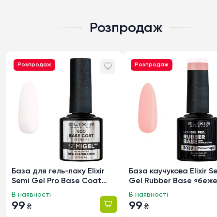
Розпродаж
Розпродаж
Розпродаж
База для гель-лаку Elixir
База каучукова Elixir S
Semi Gel Pro Base Coat
Gel Rubber Base «беж
Extreme «прозора» 800,
емаль» 1039, 8мл
В наявності
В наявності
8мл
99
99
₴
₴